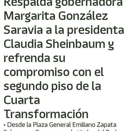
Respalda gobernadora
/"
Este
Margarita González
acceso
directo
activa
Saravia a la presidenta
el
lector
Claudia Sheinbaum y
de
pantalla
refrenda su
para
ayudarle
a
compromiso con el
navegar
e
segundo piso de la
interactuar
con
el
Cuarta
contenido.
Transformación
• Desde la Plaza General Emiliano Zapata