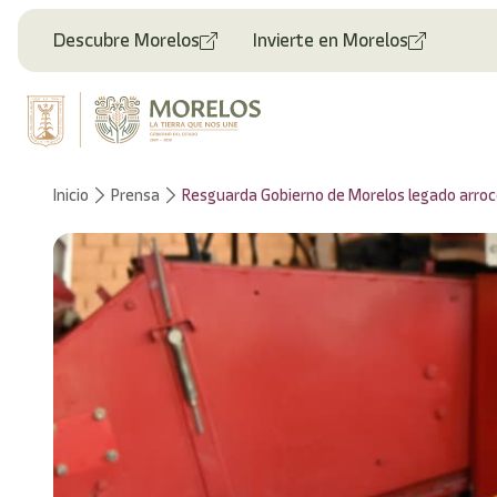
Bienvenido
al
Descubre Morelos
Invierte en Morelos
lector
de
pantalla
All
in
One
Accesibilidad
Inicio
Prensa
Resguarda Gobierno de Morelos legado arroce
Para
iniciar
el
lector
de
pantalla
All
in
One
Accesibilidad,
presione
"Ctrl
+