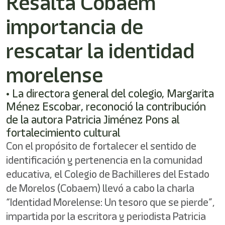
Resalta Cobaem
/"
Este
importancia de
acceso
directo
activa
rescatar la identidad
el
lector
morelense
de
pantalla
• ⁠La directora general del colegio, Margarita
para
ayudarle
Ménez Escobar, reconoció la contribución
a
de la autora Patricia Jiménez Pons al
navegar
fortalecimiento cultural
e
interactuar
Con el propósito de fortalecer el sentido de
con
identificación y pertenencia en la comunidad
el
contenido.
educativa, el Colegio de Bachilleres del Estado
de Morelos (Cobaem) llevó a cabo la charla
“Identidad Morelense: Un tesoro que se pierde”,
impartida por la escritora y periodista Patricia