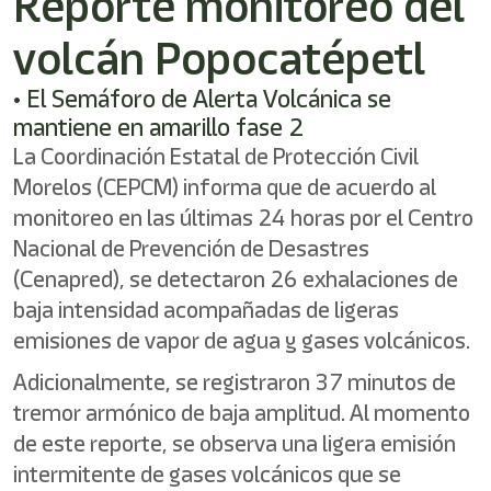
Reporte monitoreo del
/"
Este
volcán Popocatépetl
acceso
directo
activa
• El Semáforo de Alerta Volcánica se
el
mantiene en amarillo fase 2
lector
La Coordinación Estatal de Protección Civil
de
pantalla
Morelos (CEPCM) informa que de acuerdo al
para
monitoreo en las últimas 24 horas por el Centro
ayudarle
a
Nacional de Prevención de Desastres
navegar
(Cenapred), se detectaron 26 exhalaciones de
e
baja intensidad acompañadas de ligeras
interactuar
con
emisiones de vapor de agua y gases volcánicos.
el
contenido.
Adicionalmente, se registraron 37 minutos de
tremor armónico de baja amplitud. Al momento
de este reporte, se observa una ligera emisión
intermitente de gases volcánicos que se