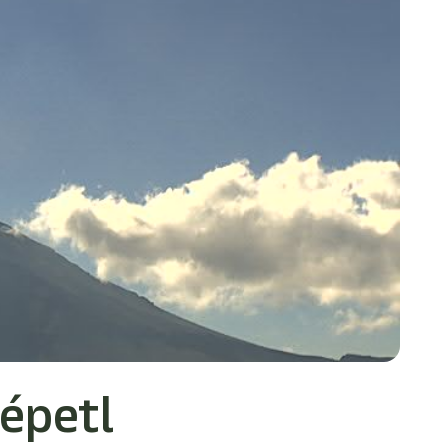
épetl