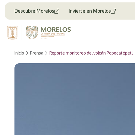
Welcome
to
Descubre Morelos
Invierte en Morelos
All
in
One
Accessibility
screen
reader.
To
Inicio
Prensa
Reporte monitoreo del volcán Popocatépetl
start
the
All
in
One
Accessibility
screen
reader,
press
"Ctrl
+
/".
This