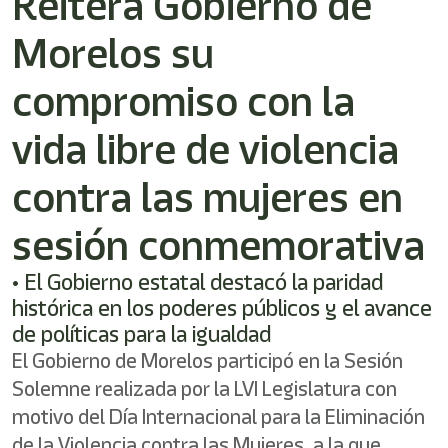
Reitera Gobierno de
shortcut
activates
Morelos su
the
screen
reader
compromiso con la
to
help
vida libre de violencia
you
navigate
contra las mujeres en
and
interact
with
sesión conmemorativa
the
content.
• El Gobierno estatal destacó la paridad
histórica en los poderes públicos y el avance
de políticas para la igualdad
El Gobierno de Morelos participó en la Sesión
Solemne realizada por la LVI Legislatura con
motivo del Día Internacional para la Eliminación
de la Violencia contra las Mujeres, a la que