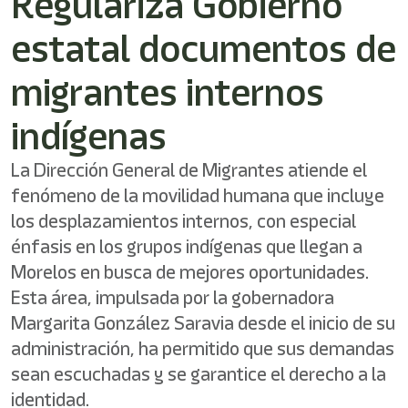
Regulariza Gobierno
/"
Este
estatal documentos de
acceso
directo
activa
migrantes internos
el
lector
indígenas
de
pantalla
para
La Dirección General de Migrantes atiende el
ayudarle
fenómeno de la movilidad humana que incluye
a
los desplazamientos internos, con especial
navegar
e
énfasis en los grupos indígenas que llegan a
interactuar
Morelos en busca de mejores oportunidades.
con
el
Esta área, impulsada por la gobernadora
contenido.
Margarita González Saravia desde el inicio de su
administración, ha permitido que sus demandas
sean escuchadas y se garantice el derecho a la
identidad.