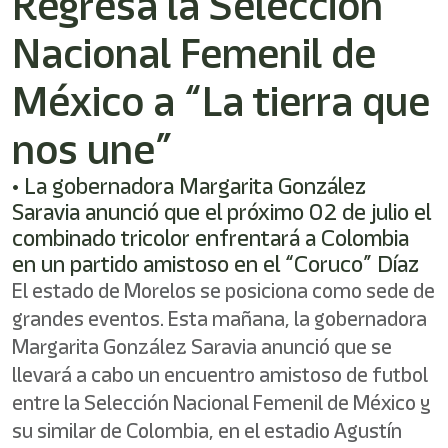
Regresa la Selección
shortcut
activates
Nacional Femenil de
the
screen
reader
México a “La tierra que
to
help
nos une”
you
navigate
• La gobernadora Margarita González
and
interact
Saravia anunció que el próximo 02 de julio el
with
combinado tricolor enfrentará a Colombia
the
en un partido amistoso en el “Coruco” Díaz
content.
El estado de Morelos se posiciona como sede de
grandes eventos. Esta mañana, la gobernadora
Margarita González Saravia anunció que se
llevará a cabo un encuentro amistoso de futbol
entre la Selección Nacional Femenil de México y
su similar de Colombia, en el estadio Agustín