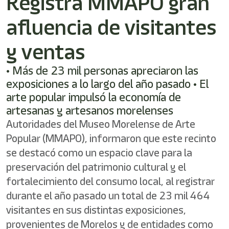
Registra MMAPO gran
shortcut
activates
afluencia de visitantes
the
screen
reader
y ventas
to
help
• Más de 23 mil personas apreciaron las
you
exposiciones a lo largo del año pasado • El
navigate
and
arte popular impulsó la economía de
interact
artesanas y artesanos morelenses
with
Autoridades del Museo Morelense de Arte
the
content.
Popular (MMAPO), informaron que este recinto
se destacó como un espacio clave para la
preservación del patrimonio cultural y el
fortalecimiento del consumo local, al registrar
durante el año pasado un total de 23 mil 464
visitantes en sus distintas exposiciones,
provenientes de Morelos y de entidades como