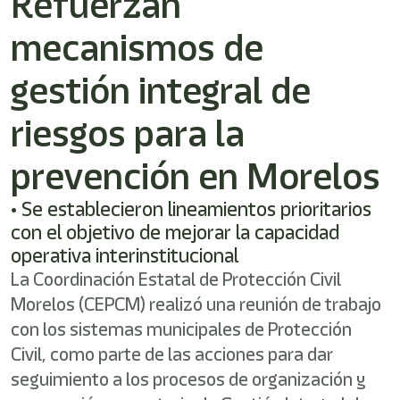
Refuerzan
shortcut
activates
mecanismos de
the
screen
reader
gestión integral de
to
help
riesgos para la
you
navigate
prevención en Morelos
and
interact
with
• Se establecieron lineamientos prioritarios
the
con el objetivo de mejorar la capacidad
content.
operativa interinstitucional
La Coordinación Estatal de Protección Civil
Morelos (CEPCM) realizó una reunión de trabajo
con los sistemas municipales de Protección
Civil, como parte de las acciones para dar
seguimiento a los procesos de organización y