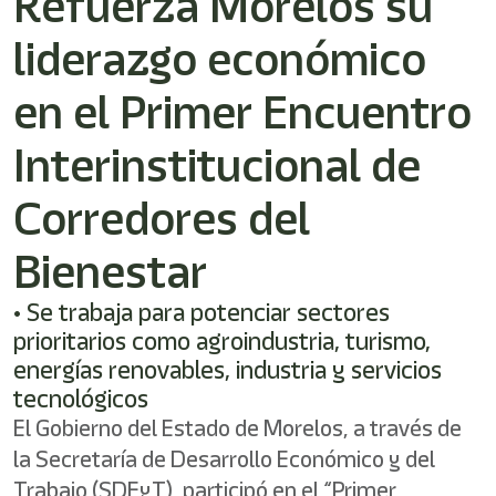
Refuerza Morelos su
/"
Este
liderazgo económico
acceso
directo
activa
en el Primer Encuentro
el
lector
Interinstitucional de
de
pantalla
Corredores del
para
ayudarle
a
Bienestar
navegar
e
• Se trabaja para potenciar sectores
interactuar
con
prioritarios como agroindustria, turismo,
el
energías renovables, industria y servicios
contenido.
tecnológicos
El Gobierno del Estado de Morelos, a través de
la Secretaría de Desarrollo Económico y del
Trabajo (SDEyT), participó en el “Primer