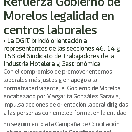
Refuerza Gobierno de
shortcut
activates
Morelos legalidad en
the
screen
reader
centros laborales
to
help
• La DGIT brindó orientación a
you
representantes de las secciones 46, 14 y
navigate
and
153 del Sindicato de Trabajadores de la
interact
Industria Hotelera y Gastronómica
with
Con el compromiso de promover entornos
the
content.
laborales más justos y en apego a la
normatividad vigente, el Gobierno de Morelos,
encabezado por Margarita González Saravia,
impulsa acciones de orientación laboral dirigidas
a las personas con empleo formal en la entidad.
En seguimiento a la Campaña de Conciliación