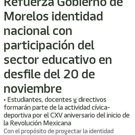
Refuerza Gobierno de
/"
Este
Morelos identidad
acceso
directo
activa
nacional con
el
lector
participación del
de
pantalla
sector educativo en
para
ayudarle
a
desfile del 20 de
navegar
e
noviembre
interactuar
con
el
• Estudiantes, docentes y directivos
contenido.
formarán parte de la actividad cívica-
deportiva por el CXV aniversario del inicio de
la Revolución Mexicana
Con el propósito de proyectar la identidad