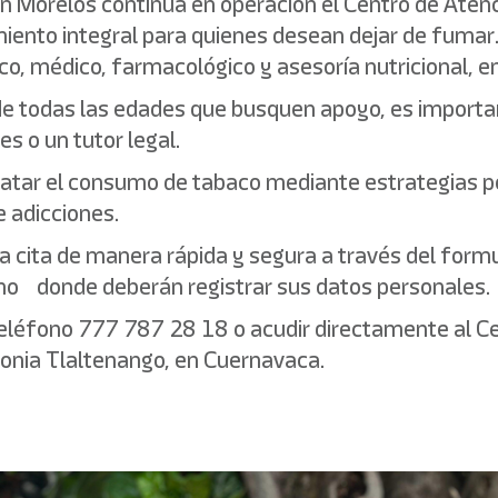
 en Morelos continúa en operación el Centro de Ate
miento integral para quienes desean dejar de fumar.
co, médico, farmacológico y asesoría nutricional, e
de todas las edades que busquen apoyo, es important
 o un tutor legal.
y tratar el consumo de tabaco mediante estrategias 
e adicciones.
cita de manera rápida y segura a través del formula
mo donde deberán registrar sus datos personales.
léfono 777 787 28 18 o acudir directamente al Cen
lonia Tlaltenango, en Cuernavaca.