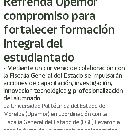
Refrenda Upemor
/"
Este
compromiso para
acceso
directo
activa
fortalecer formación
el
lector
integral del
de
pantalla
estudiantado
para
ayudarle
a
• Mediante un convenio de colaboración con
navegar
la Fiscalía General del Estado se impulsarán
e
acciones de capacitación, investigación,
interactuar
con
innovación tecnológica y profesionalización
el
del alumnado
contenido.
La Universidad Politécnica del Estado de
Morelos (Upemor) en coordinación con la
Fiscalía General del Estado de (FGE) llevaron a