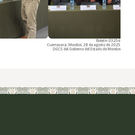
Boletín 03254
Cuernavaca, Morelos; 28 de agosto de 2025
DGCS del Gobierno del Estado de Morelos