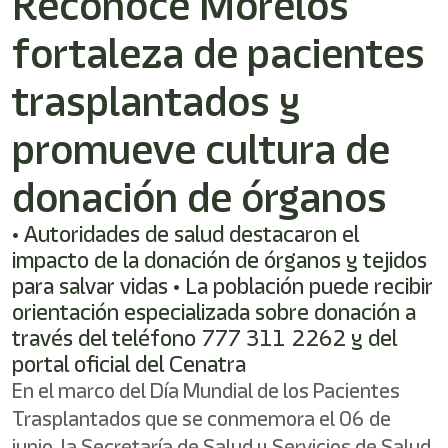
Reconoce Morelos
shortcut
activates
fortaleza de pacientes
the
screen
reader
trasplantados y
to
help
promueve cultura de
you
navigate
donación de órganos
and
interact
with
• Autoridades de salud destacaron el
the
impacto de la donación de órganos y tejidos
content.
para salvar vidas • La población puede recibir
orientación especializada sobre donación a
través del teléfono 777 311 2262 y del
portal oficial del Cenatra
En el marco del Día Mundial de los Pacientes
Trasplantados que se conmemora el 06 de
junio, la Secretaría de Salud y Servicios de Salud