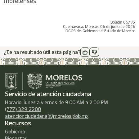
morelenses.
Boletín 06795
Cuernavaca, Morelos; 06 de junio de 2026
DGCS del Gobierno del Estado de Morelos
¿Te ha resultado útil esta página?
Servicio de atención ciudadana
Horario: lunes a viernes de 9:00 AM a 2:00 PM
(777) 329 2200
atencionciudadana@morelos.gob.mx
Recursos
Gobierno
Bienestar