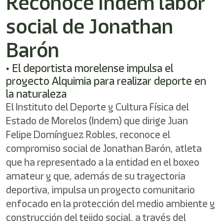
Reconoce Indem labor
/"
Este
social de Jonathan
acceso
directo
activa
Barón
el
lector
• El deportista morelense impulsa el
de
proyecto Alquimia para realizar deporte en
pantalla
para
la naturaleza
ayudarle
El Instituto del Deporte y Cultura Física del
a
Estado de Morelos (Indem) que dirige Juan
navegar
e
Felipe Domínguez Robles, reconoce el
interactuar
compromiso social de Jonathan Barón, atleta
con
el
que ha representado a la entidad en el boxeo
contenido.
amateur y que, además de su trayectoria
deportiva, impulsa un proyecto comunitario
enfocado en la protección del medio ambiente y
construcción del tejido social, a través del