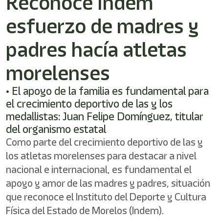
Reconoce Indem
shortcut
activates
esfuerzo de madres y
the
screen
reader
padres hacía atletas
to
help
morelenses
you
navigate
• El apoyo de la familia es fundamental para
and
interact
el crecimiento deportivo de las y los
with
medallistas: Juan Felipe Domínguez, titular
the
del organismo estatal
content.
Como parte del crecimiento deportivo de las y
los atletas morelenses para destacar a nivel
nacional e internacional, es fundamental el
apoyo y amor de las madres y padres, situación
que reconoce el Instituto del Deporte y Cultura
Física del Estado de Morelos (Indem).