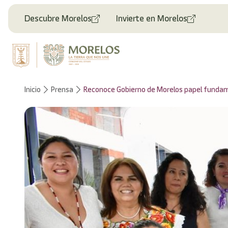
Welcome
to
Descubre Morelos
Invierte en Morelos
All
in
One
Accessibility
screen
reader.
To
Inicio
Prensa
Reconoce Gobierno de Morelos papel fundame
start
the
All
in
One
Accessibility
screen
reader,
press
"Ctrl
+
/".
This