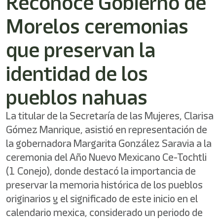
Reconoce Gobierno de
/"
Este
Morelos ceremonias
acceso
directo
activa
que preservan la
el
lector
identidad de los
de
pantalla
pueblos nahuas
para
ayudarle
a
La titular de la Secretaría de las Mujeres, Clarisa
navegar
Gómez Manrique, asistió en representación de
e
interactuar
la gobernadora Margarita González Saravia a la
con
ceremonia del Año Nuevo Mexicano Ce-Tochtli
el
contenido.
(1 Conejo), donde destacó la importancia de
preservar la memoria histórica de los pueblos
originarios y el significado de este inicio en el
calendario mexica, considerado un periodo de