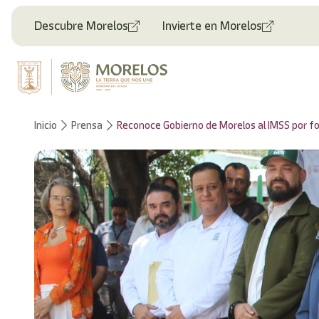
Bienvenido
al
Descubre Morelos
Invierte en Morelos
lector
de
pantalla
All
in
One
Accesibilidad
Inicio
Prensa
Reconoce Gobierno de Morelos al IMSS por for
Para
iniciar
el
lector
de
pantalla
All
in
One
Accesibilidad,
presione
"Ctrl
+