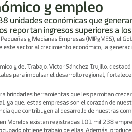
nómico y empleo
 238 unidades económicas que genera
s reportan ingresos superiores a lo
cro, Pequeñas y Medianas Empresas (MIPyMES), el Go
e este sector al crecimiento económico, la generac
ómico y del Trabajo, Víctor Sánchez Trujillo, destac
les para impulsar el desarrollo regional, fortalec
ra brindarles herramientas que les permitan crece
l, ya que, estas empresas son el corazón de nues
ncia que contribuyen al desarrollo de nuestras com
e en Morelos existen registradas 101 mil 238 emp
al ocupado obtiene trabajo de ellas. Además, produ