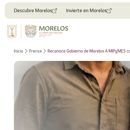
Welcome
to
Descubre Morelos
Invierte en Morelos
All
in
One
Accessibility
screen
reader.
To
Inicio
Prensa
Reconoce Gobierno de Morelos A MIPyMES c
start
the
All
in
One
Accessibility
screen
reader,
press
"Ctrl
+
/".
This