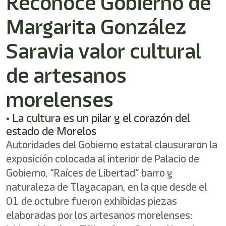
Reconoce Gobierno de
/"
Este
Margarita González
acceso
directo
activa
Saravia valor cultural
el
lector
de artesanos
de
pantalla
morelenses
para
ayudarle
a
• La cultura es un pilar y el corazón del
navegar
estado de Morelos
e
interactuar
Autoridades del Gobierno estatal clausuraron la
con
exposición colocada al interior de Palacio de
el
Gobierno, “Raíces de Libertad” barro y
contenido.
naturaleza de Tlayacapan, en la que desde el
01 de octubre fueron exhibidas piezas
elaboradas por los artesanos morelenses: