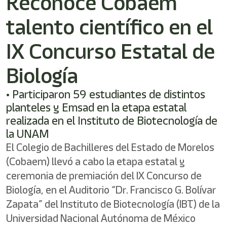
Reconoce Cobaem
/"
Este
talento científico en el
acceso
directo
activa
IX Concurso Estatal de
el
lector
Biología
de
pantalla
• Participaron 59 estudiantes de distintos
para
ayudarle
planteles y Emsad en la etapa estatal
a
realizada en el Instituto de Biotecnología de
navegar
la UNAM
e
interactuar
El Colegio de Bachilleres del Estado de Morelos
con
(Cobaem) llevó a cabo la etapa estatal y
el
contenido.
ceremonia de premiación del IX Concurso de
Biología, en el Auditorio “Dr. Francisco G. Bolívar
Zapata” del Instituto de Biotecnología (IBT) de la
Universidad Nacional Autónoma de México