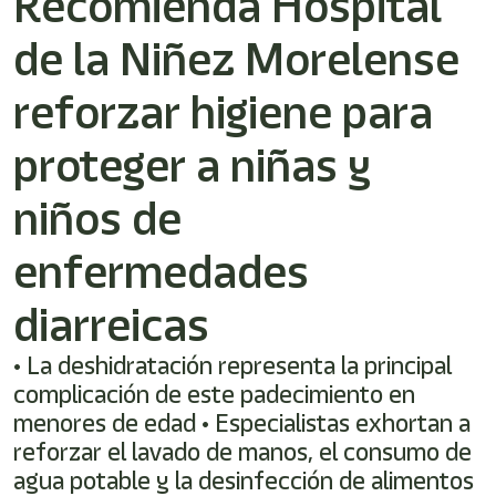
Recomienda Hospital
/"
Este
de la Niñez Morelense
acceso
directo
activa
reforzar higiene para
el
lector
proteger a niñas y
de
pantalla
niños de
para
ayudarle
a
enfermedades
navegar
e
diarreicas
interactuar
con
el
• La deshidratación representa la principal
contenido.
complicación de este padecimiento en
menores de edad • Especialistas exhortan a
reforzar el lavado de manos, el consumo de
agua potable y la desinfección de alimentos