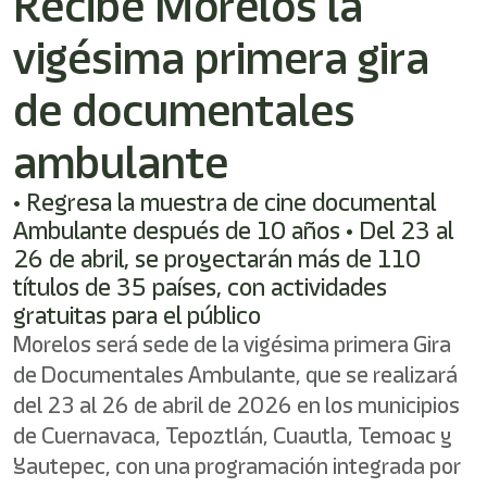
Recibe Morelos la
/"
Este
vigésima primera gira
acceso
directo
activa
de documentales
el
lector
ambulante
de
pantalla
• Regresa la muestra de cine documental
para
ayudarle
Ambulante después de 10 años • Del 23 al
a
26 de abril, se proyectarán más de 110
navegar
títulos de 35 países, con actividades
e
interactuar
gratuitas para el público
con
Morelos será sede de la vigésima primera Gira
el
de Documentales Ambulante, que se realizará
contenido.
del 23 al 26 de abril de 2026 en los municipios
de Cuernavaca, Tepoztlán, Cuautla, Temoac y
Yautepec, con una programación integrada por