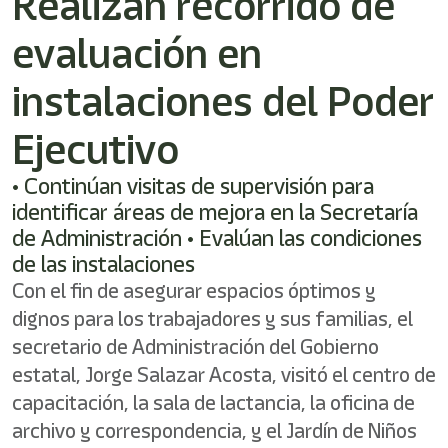
Realizan recorrido de
shortcut
activates
evaluación en
the
screen
reader
instalaciones del Poder
to
help
Ejecutivo
you
navigate
• Continúan visitas de supervisión para
and
interact
identificar áreas de mejora en la Secretaría
with
de Administración • Evalúan las condiciones
the
de las instalaciones
content.
Con el fin de asegurar espacios óptimos y
dignos para los trabajadores y sus familias, el
secretario de Administración del Gobierno
estatal, Jorge Salazar Acosta, visitó el centro de
capacitación, la sala de lactancia, la oficina de
archivo y correspondencia, y el Jardín de Niños