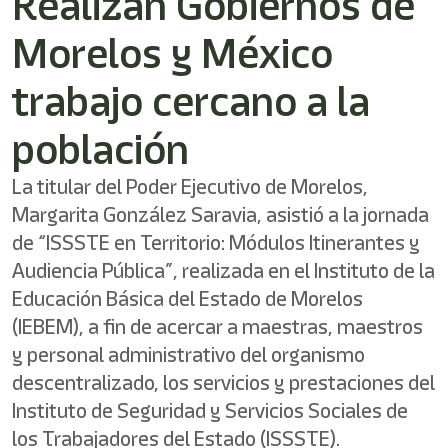
Realizan Gobiernos de
/"
Este
Morelos y México
acceso
directo
activa
trabajo cercano a la
el
lector
población
de
pantalla
para
La titular del Poder Ejecutivo de Morelos,
ayudarle
Margarita González Saravia, asistió a la jornada
a
de “ISSSTE en Territorio: Módulos Itinerantes y
navegar
e
Audiencia Pública”, realizada en el Instituto de la
interactuar
Educación Básica del Estado de Morelos
con
el
(IEBEM), a fin de acercar a maestras, maestros
contenido.
y personal administrativo del organismo
descentralizado, los servicios y prestaciones del
Instituto de Seguridad y Servicios Sociales de
los Trabajadores del Estado (ISSSTE).