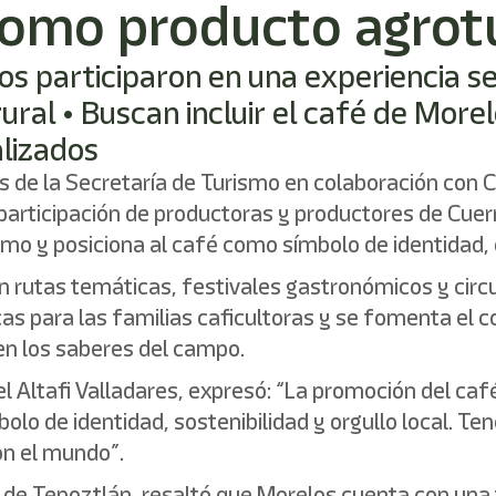
omo producto agrotu
ios participaron en una experiencia 
ral • Buscan incluir el café de Morel
lizados
vés de la Secretaría de Turismo en colaboración con 
participación de productoras y productores de Cue
mo y posiciona al café como símbolo de identidad, o
 en rutas temáticas, festivales gastronómicos y circu
s para las familias caficultoras y se fomenta el c
en los saberes del campo.
iel Altafi Valladares, expresó: “La promoción del c
bolo de identidad, sostenibilidad y orgullo local. T
on el mundo”.
o de Tepoztlán, resaltó que Morelos cuenta con una 