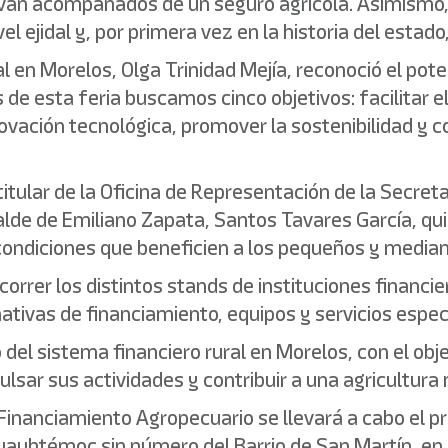
os van acompañados de un seguro agrícola. Asimism
el ejidal y, por primera vez en la historia del estad
l en Morelos, Olga Trinidad Mejía, reconoció el pote
s de esta feria buscamos cinco objetivos: facilitar e
novación tecnológica, promover la sostenibilidad y c
itular de la Oficina de Representación de la Secreta
alde de Emiliano Zapata, Santos Tavares García, qui
condiciones que beneficien a los pequeños y media
correr los distintos stands de instituciones financ
tivas de financiamiento, equipos y servicios espec
 del sistema financiero rural en Morelos, con el ob
lsar sus actividades y contribuir a una agricultura 
 Financiamiento Agropecuario se llevará a cabo el 
auhtémoc sin número del Barrio de San Martín, en e