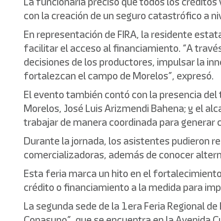
La funcionaria precisó que todos los crédit
con la creación de un seguro catastrófico a niv
En representación de FIRA, la residente estata
facilitar el acceso al financiamiento. “A travé
decisiones de los productores, impulsar la in
fortalezcan el campo de Morelos”, expresó.
El evento también contó con la presencia del t
Morelos, José Luis Arizmendi Bahena; y el alc
trabajar de manera coordinada para generar 
Durante la jornada, los asistentes pudieron re
comercializadoras, además de conocer alterna
Esta feria marca un hito en el fortalecimiento
crédito o financiamiento a la medida para impu
La segunda sede de la 1era Feria Regional de
Conasupo”, que se encuentra en la Avenida Cu