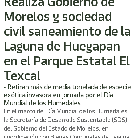
Realiza Gobierno de
/"
Este
Morelos y sociedad
acceso
directo
activa
civil saneamiento de la
el
lector
Laguna de Hueyapan
de
pantalla
en el Parque Estatal El
para
ayudarle
a
Texcal
navegar
e
• Retiran más de media tonelada de especie
interactuar
con
exótica invasora en jornada por el Día
el
Mundial de los Humedales
contenido.
En el marco del Día Mundial de los Humedales,
la Secretaría de Desarrollo Sustentable (SDS)
del Gobierno del Estado de Morelos, en
coordinación con Bienes Comunales de Tejalpa,