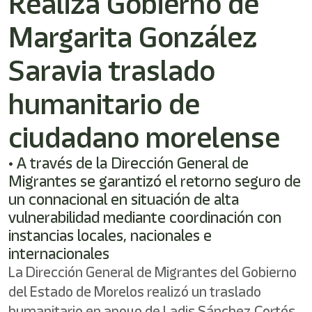
Realiza Gobierno de
shortcut
activates
Margarita González
the
screen
reader
Saravia traslado
to
help
humanitario de
you
navigate
ciudadano morelense
and
interact
with
• A través de la Dirección General de
the
Migrantes se garantizó el retorno seguro de
content.
un connacional en situación de alta
vulnerabilidad mediante coordinación con
instancias locales, nacionales e
internacionales
La Dirección General de Migrantes del Gobierno
del Estado de Morelos realizó un traslado
humanitario en apoyo de Ladis Sánchez Cortés,