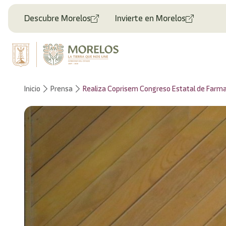
Bienvenido
al
Descubre Morelos
Invierte en Morelos
lector
de
pantalla
All
in
One
Accesibilidad
Inicio
Prensa
Realiza Coprisem Congreso Estatal de Farmac
Para
iniciar
el
lector
de
pantalla
All
in
One
Accesibilidad,
presione
"Ctrl
+