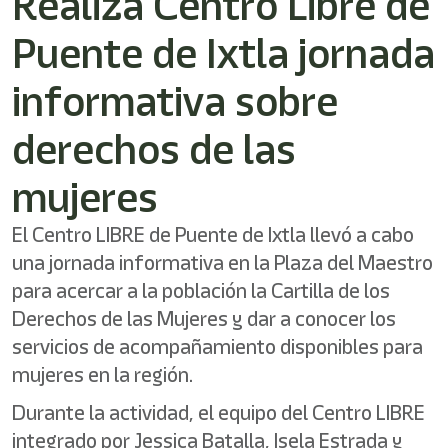
Realiza Centro Libre de
/"
Este
Puente de Ixtla jornada
acceso
directo
activa
informativa sobre
el
lector
derechos de las
de
pantalla
mujeres
para
ayudarle
a
El Centro LIBRE de Puente de Ixtla llevó a cabo
navegar
una jornada informativa en la Plaza del Maestro
e
interactuar
para acercar a la población la Cartilla de los
con
Derechos de las Mujeres y dar a conocer los
el
contenido.
servicios de acompañamiento disponibles para
mujeres en la región.
Durante la actividad, el equipo del Centro LIBRE
integrado por Jessica Batalla, Isela Estrada y