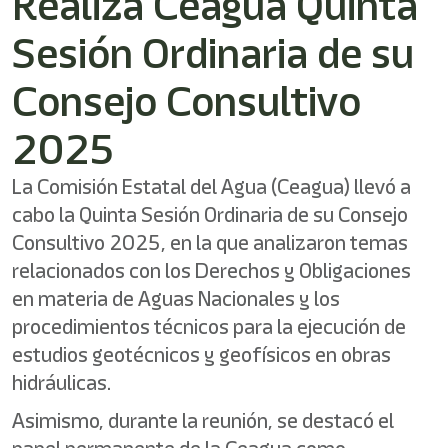
Realiza Ceagua Quinta
/"
Este
Sesión Ordinaria de su
acceso
directo
activa
Consejo Consultivo
el
lector
2025
de
pantalla
para
La Comisión Estatal del Agua (Ceagua) llevó a
ayudarle
cabo la Quinta Sesión Ordinaria de su Consejo
a
Consultivo 2025, en la que analizaron temas
navegar
e
relacionados con los Derechos y Obligaciones
interactuar
en materia de Aguas Nacionales y los
con
el
procedimientos técnicos para la ejecución de
contenido.
estudios geotécnicos y geofísicos en obras
hidráulicas.
Asimismo, durante la reunión, se destacó el