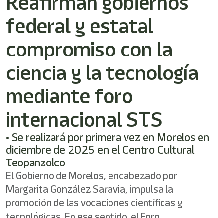
Reafirman gobiernos
/"
Este
federal y estatal
acceso
directo
activa
compromiso con la
el
lector
ciencia y la tecnología
de
pantalla
mediante foro
para
ayudarle
a
internacional STS
navegar
e
• Se realizará por primera vez en Morelos en
interactuar
con
diciembre de 2025 en el Centro Cultural
el
Teopanzolco
contenido.
El Gobierno de Morelos, encabezado por
Margarita González Saravia, impulsa la
promoción de las vocaciones científicas y
tecnológicas. En ese sentido, el Foro