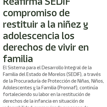
Reafirma SEDIF
/"
Este
compromiso de
acceso
directo
activa
restituir a la niñez y
el
lector
adolescencia los
de
pantalla
derechos de vivir en
para
ayudarle
a
familia
navegar
e
El Sistema para el Desarrollo Integral de la
interactuar
con
Familia del Estado de Morelos (SEDIF), a través
el
de la Procuraduría de Protección de Niñas, Niños,
contenido.
Adolescentes y la Familia (Pronnaf), continúa
fortaleciendo su labor en la restitución de
derechos de la infancia en situación de