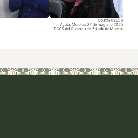
Boletín 02158
Ayala, Morelos; 27 de mayo de 2025
DGCS del Gobierno del Estado de Morelos