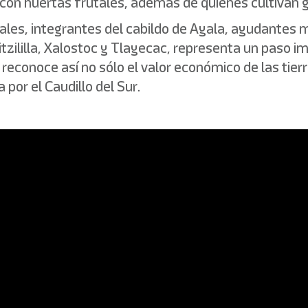
 con huertas frutales, además de quienes cultivan 
ocales, integrantes del cabildo de Ayala, ayudantes 
tzililla, Xalostoc y Tlayecac, representa un paso i
e reconoce así no sólo el valor económico de las tie
a por el Caudillo del Sur.