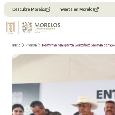
Bienvenido
al
Descubre Morelos
Invierte en Morelos
lector
de
pantalla
All
in
One
Accesibilidad
Inicio
Prensa
Reafirma Margarita González Saravia compro
Para
iniciar
el
lector
de
pantalla
All
in
One
Accesibilidad,
presione
"Ctrl
+