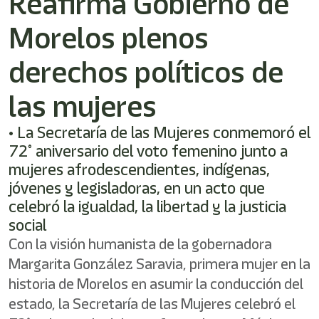
Reafirma Gobierno de
/"
Este
Morelos plenos
acceso
directo
activa
derechos políticos de
el
lector
las mujeres
de
pantalla
• La Secretaría de las Mujeres conmemoró el
para
ayudarle
72° aniversario del voto femenino junto a
a
mujeres afrodescendientes, indígenas,
navegar
jóvenes y legisladoras, en un acto que
e
interactuar
celebró la igualdad, la libertad y la justicia
con
social
el
Con la visión humanista de la gobernadora
contenido.
Margarita González Saravia, primera mujer en la
historia de Morelos en asumir la conducción del
estado, la Secretaría de las Mujeres celebró el