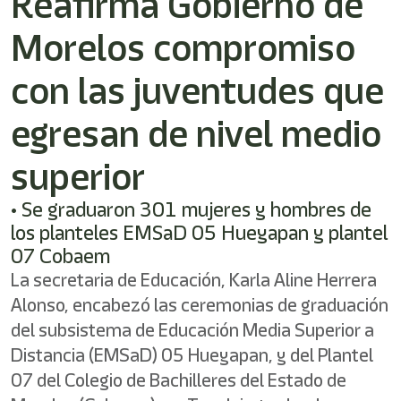
Reafirma Gobierno de
/"
Este
Morelos compromiso
acceso
directo
activa
con las juventudes que
el
lector
egresan de nivel medio
de
pantalla
superior
para
ayudarle
a
• Se graduaron 301 mujeres y hombres de
navegar
los planteles EMSaD 05 Hueyapan y plantel
e
07 Cobaem
interactuar
con
La secretaria de Educación, Karla Aline Herrera
el
Alonso, encabezó las ceremonias de graduación
contenido.
del subsistema de Educación Media Superior a
Distancia (EMSaD) 05 Hueyapan, y del Plantel
07 del Colegio de Bachilleres del Estado de