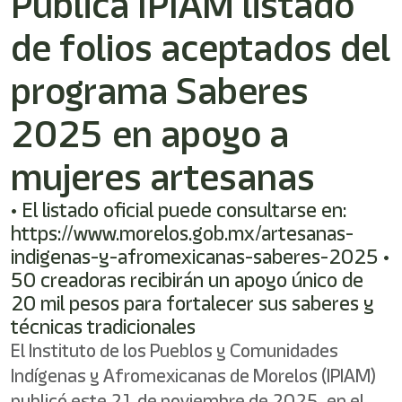
Publica IPIAM listado
/"
Este
de folios aceptados del
acceso
directo
activa
programa Saberes
el
lector
2025 en apoyo a
de
pantalla
mujeres artesanas
para
ayudarle
a
• El listado oficial puede consultarse en:
navegar
https://www.morelos.gob.mx/artesanas-
e
indigenas-y-afromexicanas-saberes-2025 •
interactuar
con
50 creadoras recibirán un apoyo único de
el
20 mil pesos para fortalecer sus saberes y
contenido.
técnicas tradicionales
El Instituto de los Pueblos y Comunidades
Indígenas y Afromexicanas de Morelos (IPIAM)
publicó este 21 de noviembre de 2025, en el