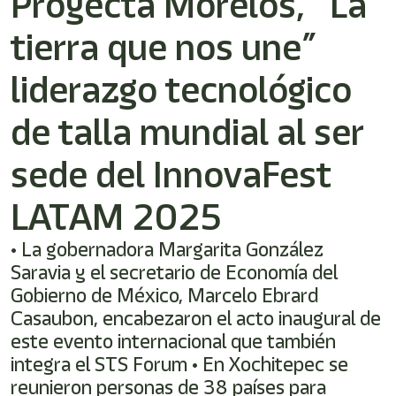
Proyecta Morelos, “La
shortcut
activates
tierra que nos une”
the
screen
reader
liderazgo tecnológico
to
help
de talla mundial al ser
you
navigate
sede del InnovaFest
and
interact
with
LATAM 2025
the
content.
• La gobernadora Margarita González
Saravia y el secretario de Economía del
Gobierno de México, Marcelo Ebrard
Casaubon, encabezaron el acto inaugural de
este evento internacional que también
integra el STS Forum • En Xochitepec se
reunieron personas de 38 países para