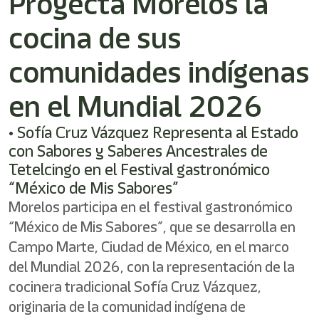
Proyecta Morelos la
/"
Este
cocina de sus
acceso
directo
activa
comunidades indígenas
el
lector
en el Mundial 2026
de
pantalla
• Sofía Cruz Vázquez Representa al Estado
para
ayudarle
con Sabores y Saberes Ancestrales de
a
Tetelcingo en el Festival gastronómico
navegar
“México de Mis Sabores”
e
interactuar
Morelos participa en el festival gastronómico
con
“México de Mis Sabores”, que se desarrolla en
el
contenido.
Campo Marte, Ciudad de México, en el marco
del Mundial 2026, con la representación de la
cocinera tradicional Sofía Cruz Vázquez,
originaria de la comunidad indígena de