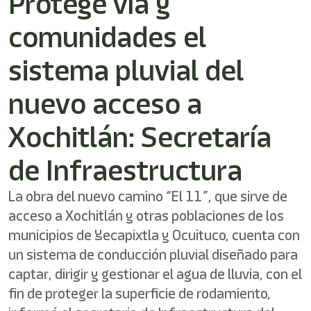
Protege vía y
/"
Este
comunidades el
acceso
directo
activa
sistema pluvial del
el
lector
nuevo acceso a
de
pantalla
Xochitlán: Secretaría
para
ayudarle
a
de Infraestructura
navegar
e
La obra del nuevo camino “El 11”, que sirve de
interactuar
con
acceso a Xochitlán y otras poblaciones de los
el
municipios de Yecapixtla y Ocuituco, cuenta con
contenido.
un sistema de conducción pluvial diseñado para
captar, dirigir y gestionar el agua de lluvia, con el
fin de proteger la superficie de rodamiento,