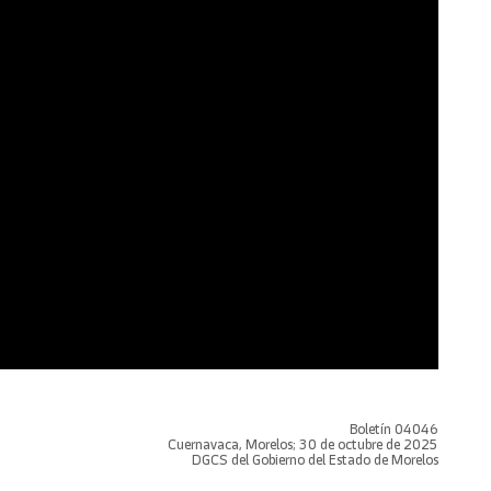
Boletín 04046
Cuernavaca, Morelos; 30 de octubre de 2025
DGCS del Gobierno del Estado de Morelos