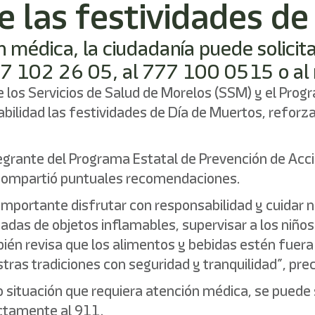
e las festividades d
ón médica, la ciudadanía puede solici
77 102 26 05, al 777 100 0515 o a
e los Servicios de Salud de Morelos (SSM) y el Pro
abilidad las festividades de Día de Muertos, reforz
tegrante del Programa Estatal de Prevención de Acc
compartió puntuales recomendaciones.
importante disfrutar con responsabilidad y cuidar n
das de objetos inflamables, supervisar a los niños 
bién revisa que los alimentos y bebidas estén fuer
ras tradiciones con seguridad y tranquilidad”, preci
o situación que requiera atención médica, se puede
ctamente al 911.