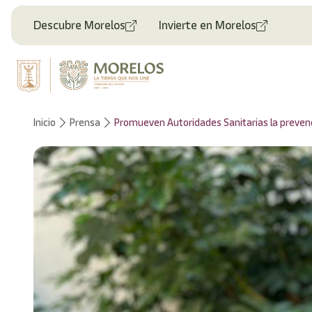
Bienvenido
al
Descubre Morelos
Invierte en Morelos
lector
de
pantalla
All
in
One
Accesibilidad
Inicio
Prensa
Promueven Autoridades Sanitarias la prevenc
Para
iniciar
el
lector
de
pantalla
All
in
One
Accesibilidad,
presione
"Ctrl
+