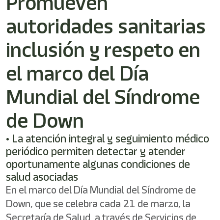
Promueven
/"
Este
autoridades sanitarias
acceso
directo
activa
inclusión y respeto en
el
lector
el marco del Día
de
pantalla
Mundial del Síndrome
para
ayudarle
a
de Down
navegar
e
• ⁠La atención integral y seguimiento médico
interactuar
con
periódico permiten detectar y atender
el
oportunamente algunas condiciones de
contenido.
salud asociadas
En el marco del Día Mundial del Síndrome de
Down, que se celebra cada 21 de marzo, la
Secretaría de Salud, a través de Servicios de