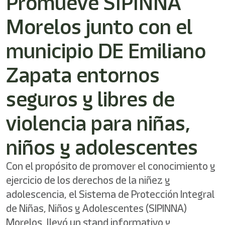
Promueve SIPINNA
/"
Este
Morelos junto con el
acceso
directo
activa
municipio DE Emiliano
el
lector
Zapata entornos
de
pantalla
seguros y libres de
para
ayudarle
a
violencia para niñas,
navegar
e
niños y adolescentes
interactuar
con
el
Con el propósito de promover el conocimiento y
contenido.
ejercicio de los derechos de la niñez y
adolescencia, el Sistema de Protección Integral
de Niñas, Niños y Adolescentes (SIPINNA)
Morelos, llevó un stand informativo y