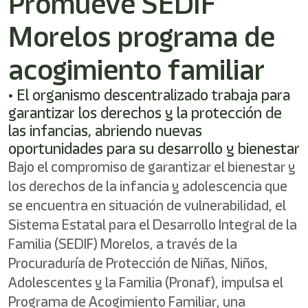
Promueve SEDIF
/"
Este
Morelos programa de
acceso
directo
activa
acogimiento familiar
el
lector
• El organismo descentralizado trabaja para
de
garantizar los derechos y la protección de
pantalla
para
las infancias, abriendo nuevas
ayudarle
oportunidades para su desarrollo y bienestar
a
Bajo el compromiso de garantizar el bienestar y
navegar
e
los derechos de la infancia y adolescencia que
interactuar
se encuentra en situación de vulnerabilidad, el
con
el
Sistema Estatal para el Desarrollo Integral de la
contenido.
Familia (SEDIF) Morelos, a través de la
Procuraduría de Protección de Niñas, Niños,
Adolescentes y la Familia (Pronaf), impulsa el
Programa de Acogimiento Familiar, una