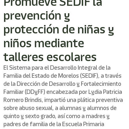
Promueve SEDIF la
/"
Este
prevención y
acceso
directo
activa
protección de niñas y
el
lector
niños mediante
de
pantalla
talleres escolares
para
ayudarle
a
El Sistema para el Desarrollo Integral de la
navegar
Familia del Estado de Morelos (SEDIF), a través
e
interactuar
de la Dirección de Desarrollo y Fortalecimiento
con
Familiar (DDyFF) encabezada por Lydia Patricia
el
contenido.
Romero Brindis, impartió una plática preventiva
sobre abuso sexual, a alumnas y alumnos de
quinto y sexto grado, así como a madres y
padres de familia de la Escuela Primaria